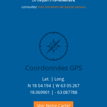
De
mi-Juin
à
mi-Novembre
,
consultez
nos horaires de basse saison
.
Coordonnées GPS
Lat. | Long.
N 18 04.194 | W 63 05.267
18.069901 | - 63.087788
Voir Notre Carte!